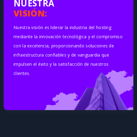
NUESTRA
NU
VISIÓN:
MI
Nuestra visión es liderar la industria del hosting
Nuest
o y
mediante la innovación tecnológica y el compromiso
hosti
o de
con la excelencia, proporcionando soluciones de
en te
infraestructura confiables y de vanguardia que
Cloud
mos en
impulsen el éxito y la satisfacción de nuestros
satis
nando
clientes.
servic
itivos
así s
evolu
on